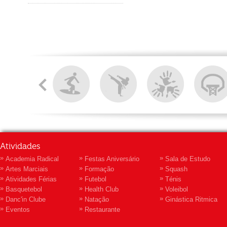
Atividades
»
»
»
Academia Radical
Festas Aniversário
Sala de Estudo
»
»
»
Artes Marciais
Formação
Squash
»
»
»
Atividades Férias
Futebol
Ténis
»
»
»
Basquetebol
Health Club
Voleibol
»
»
»
Danc'in Clube
Natação
Ginástica Ritmica
»
»
Eventos
Restaurante