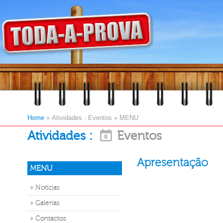
Home
»
Atividades : Eventos
»
MENU
Atividades :
Eventos
Apresentação
MENU
» Notícias
» Galerias
» Contactos