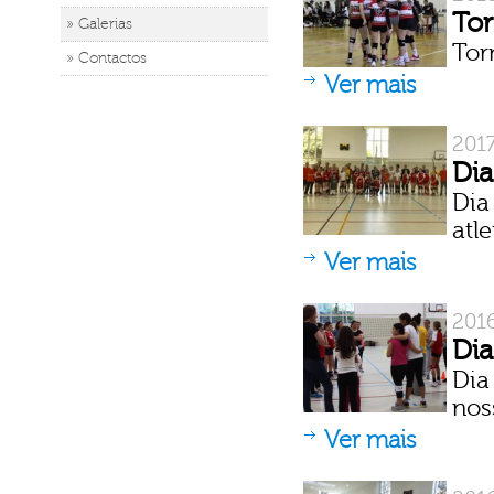
Tor
» Galerias
Tor
» Contactos
Ver mais
201
Dia
Dia
atl
Ver mais
201
Dia
Dia
nos
Ver mais