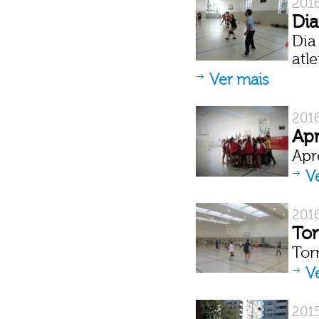
201
Dia
Dia
atl
Ver mais
201
Apr
Apr
V
201
Tor
Tor
V
2015