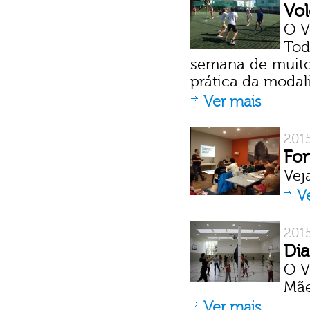
Vol
O ‪
Tod
semana de muito 
prática da modali
Ver mais
201
For
Vej
V
201
Dia
O V
Mãe
Ver mais