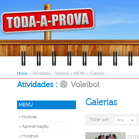
Home
»
Atividades : Voleibol
»
MENU
»
Galerias
Atividades :
Voleibol
Galerias
MENU
» Notícias
Filtrar por:
Ano
» Apresentação
» Horários
201