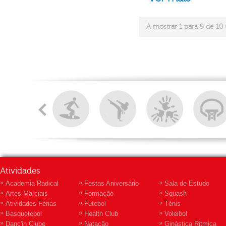
A mostrar 1 para 9 de 10 
Atividades
»
»
»
Academia Radical
Festas Aniversário
Sala de Estudo
»
»
»
Artes Marciais
Formação
Squash
»
»
»
Atividades Férias
Futebol
Ténis
»
»
»
Basquetebol
Health Club
Voleibol
»
»
»
Danc'in Clube
Natação
Ginástica Ritmica