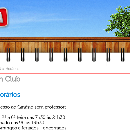
U
»
Horários
h Club
orários
esso ao Ginásio sem professor:
 2ª a 6ª feira das 7h30 às 21h30
bado das 9h às 19h30
mingos e feriados - encerrados