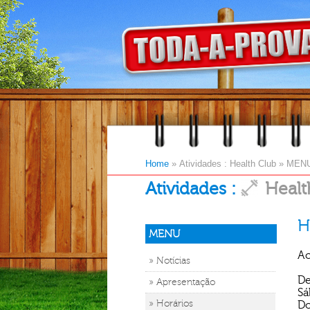
Home
»
Atividades : Health Club
»
MEN
Atividades :
Healt
H
MENU
Ac
» Notícias
De
» Apresentação
Sá
» Horários
Do