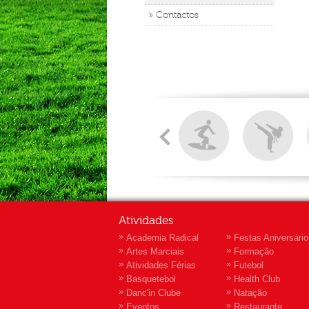
» Contactos
Atividades
»
»
Academia Radical
Festas Aniversário
»
»
Artes Marciais
Formação
»
»
Atividades Férias
Futebol
»
»
Basquetebol
Health Club
»
»
Danc'in Clube
Natação
»
»
Eventos
Restaurante