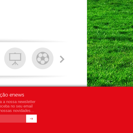
ição enews
a a nossa newsletter
 receba no seu email
nossas novidades...