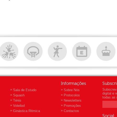
Informações
Subscr
»
»
Subscrev
Sala de Estudo
Sobre Nós
digital e
»
»
Squash
Protocolos
todas as 
»
»
Ténis
Newsletters
»
»
Voleibol
Promoções
»
»
Ginástica Ritmica
Contactos
Social