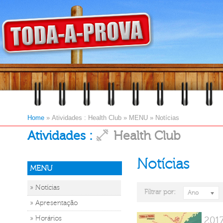
Home
»
Atividades : Health Club
»
MENU
»
Notícias
Atividades :
Health Club
Notícias
MENU
» Notícias
Filtrar por:
Ano
» Apresentação
» Horários
2017