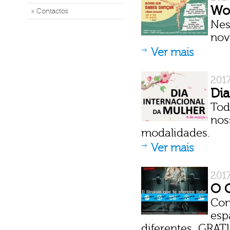
Wor
» Contactos
Nes
nov
Ver mais
201
Dia
Tod
nos
modalidades.
Ver mais
2017
O G
Co
esp
diferentes, GRA