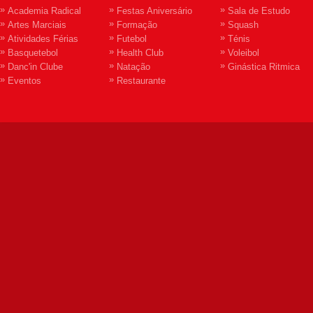
»
»
»
Academia Radical
Festas Aniversário
Sala de Estudo
»
»
»
Artes Marciais
Formação
Squash
»
»
»
Atividades Férias
Futebol
Ténis
»
»
»
Basquetebol
Health Club
Voleibol
»
»
»
Danc'in Clube
Natação
Ginástica Ritmica
»
»
Eventos
Restaurante