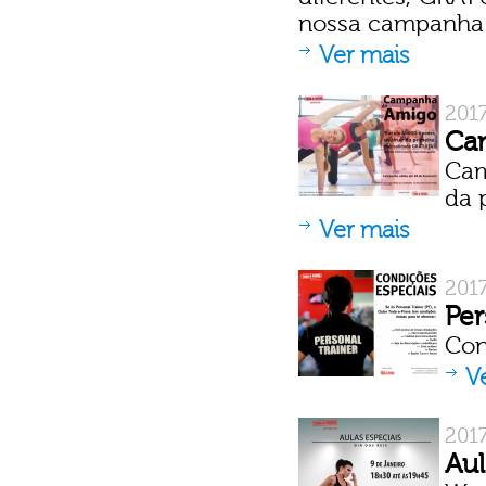
nossa campanha 
Ver mais
2017
Ca
Cam
da 
Ver mais
201
Per
Con
V
201
Aul