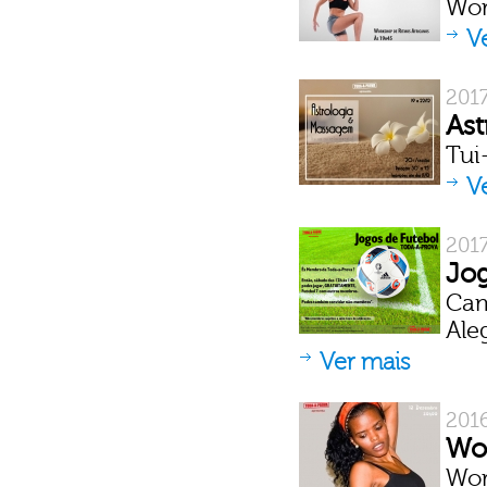
Wor
V
201
Ast
Tui
V
201
Jog
Cam
Ale
Ver mais
201
Wor
Wor