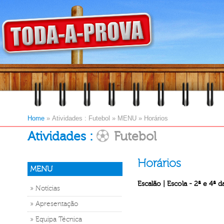
Home
»
Atividades : Futebol
»
MENU
»
Horários
Atividades :
Futebol
Horários
MENU
Escalão | Escola - 2ª e 4ª d
» Notícias
» Apresentação
» Equipa Técnica