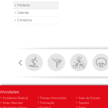
» Horários
» Galerias
» Contactos
Atividades
»
»
»
Academia Radical
Festas Aniversário
Sala de Estudo
»
»
»
Artes Marciais
Formação
Squash
»
»
»
Atividades Férias
Futebol
Ténis